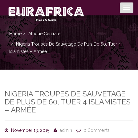
Togg
navig
Home
Afrique Centrale
Nigeria Troupes De Sauvetage De Plus De 60, Tuer 4
Islamistes – Armée
NIGERIA TROUPES DE SAUVETAGE
DE PLUS DE 60, TUER 4 ISLAMISTES
– ARMÉE
November 13, 2015
admin
0 Comments