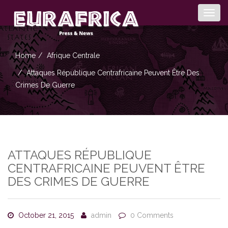
Togg
navig
Home
Afrique Centrale
Attaques République Centrafricaine Peuvent Être Des
Crimes De Guerre
ATTAQUES RÉPUBLIQUE
CENTRAFRICAINE PEUVENT ÊTRE
DES CRIMES DE GUERRE
October 21, 2015
admin
0 Comments