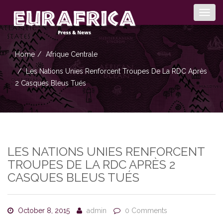
Togg
navig
Home
Afrique Centrale
Les Nations Unies Renforcent Troupes De La RDC Après
2 Casques Bleus Tués
LES NATIONS UNIES RENFORCENT
TROUPES DE LA RDC APRÈS 2
CASQUES BLEUS TUÉS
October 8, 2015
admin
0 Comments