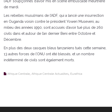
l’ADF soupçonnés d’avoir mis en scène embuscade meurtrière
de mardi.
Les rebelles musulmans de l’ADF, qui a lancé une insurrection
en Ouganda voisin contre le président Yoweri Museveni, au
milieu des années 1990, sont accusés d’avoir tué plus de 260
civils dans et autour de l’an dernier Beni entre Octobre et
Décembre.
En plus des deux casques bleus tanzaniens tués cette semaine,
13 autres forces de l’ONU ont été blessés, et un nombre
indéterminé de civils sont également morts.
,
,
Afrique Centrale
Afrique Centrale Actualites
Eurafrica